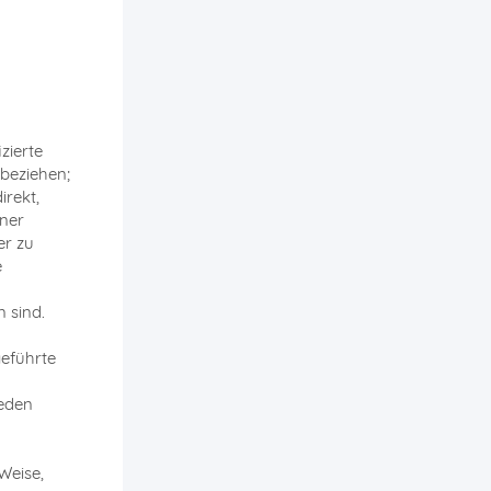
zierte
 beziehen;
irekt,
ner
er zu
e
n sind.
geführte
jeden
Weise,