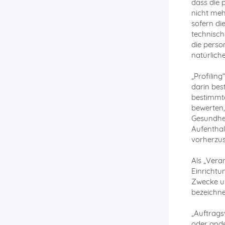
dass die 
nicht meh
sofern di
technisch
die perso
natürlich
„Profilin
darin be
bestimmte
bewerten,
Gesundhei
Aufenthal
vorherzu
Als „Vera
Einrichtu
Zwecke un
bezeichne
„Auftrags
oder ande