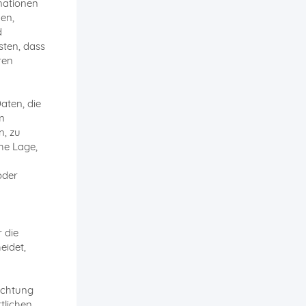
mationen
en,
d
sten, dass
ren
aten, die
m
n, zu
he Lage,
oder
 die
eidet,
richtung
tlichen