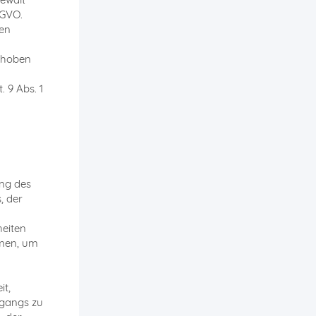
SGVO.
ten
ehoben
 9 Abs. 1
ng des
, der
heiten
hmen, um
it,
ugangs zu