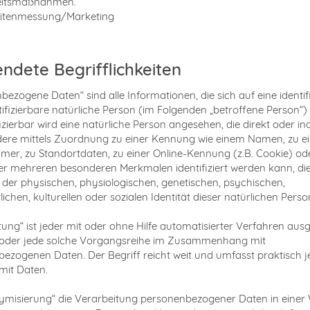
heitsmaßnahmen.
eitenmessung/Marketing
ndete Begrifflichkeiten
bezogene Daten“ sind alle Informationen, die sich auf eine identifi
tifizierbare natürliche Person (im Folgenden „betroffene Person“)
fizierbar wird eine natürliche Person angesehen, die direkt oder ind
ere mittels Zuordnung zu einer Kennung wie einem Namen, zu ei
r, zu Standortdaten, zu einer Online-Kennung (z.B. Cookie) od
r mehreren besonderen Merkmalen identifiziert werden kann, di
der physischen, physiologischen, genetischen, psychischen,
lichen, kulturellen oder sozialen Identität dieser natürlichen Perso
tung“ ist jeder mit oder ohne Hilfe automatisierter Verfahren aus
oder jede solche Vorgangsreihe im Zusammenhang mit
ezogenen Daten. Der Begriff reicht weit und umfasst praktisch 
it Daten.
misierung“ die Verarbeitung personenbezogener Daten in einer 