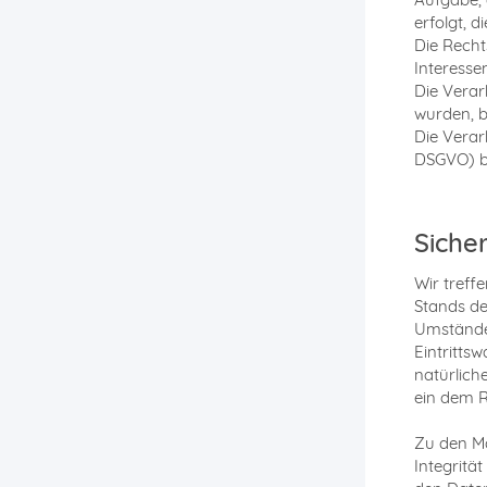
erfolgt, d
Die Recht
Interessen
Die Verar
wurden, b
Die Verar
DSGVO) be
Siche
Wir treff
Stands de
Umstände 
Eintritts
natürlich
ein dem R
Zu den Ma
Integritä