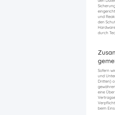
den Daten
Sicherung
eingerich
und Reakt
den Schut
Hardware,
durch Tec
Zusam
gemei
Sofern w
und Unte
Dritten) 
gewähren,
eine Über
Vertragser
Verpflich
beim Eins