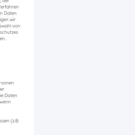
, der
Verfahren
on Daten
igen wir
uswahl von
nschutzes
en.
ersonen
er
die Daten
. wenn
ssen (z.B.