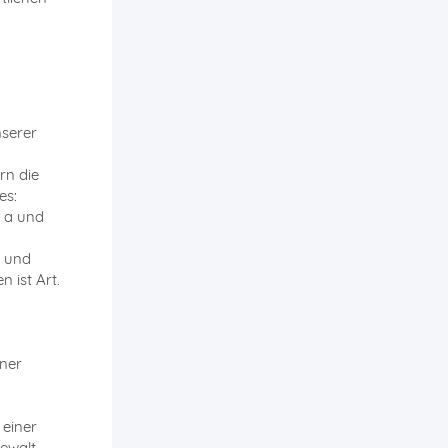
nserer
rn die
es:
. a und
n und
 ist Art.
n
iner
 einer
Gewalt