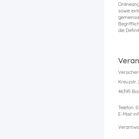
Onlineang
sowie ext
gemeinsam
Begrifflic
die Defin
Veran
Versiche
Kreuzstr. 
46395 Bo
Telefon: 0
E-Mail: i
Verantwor