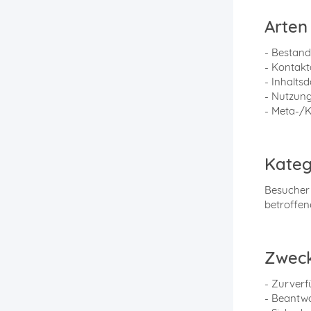
Arten
- Bestan
- Kontakt
- Inhaltsd
- Nutzung
- Meta-/K
Kateg
Besucher 
betroffe
Zweck
- Zurverf
- Beantw