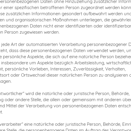
personenbezogenen Daten ohne Hinzuziehung zusätzlicher Infor
r einer spezifischen betroffenen Person zugeordnet werden könn
ese zusätzlichen Informationen gesondert aufbewahrt werden un
en und organisatorischen Maßnahmen unterliegen, die gewährlei
nenbezogenen Daten nicht einer identifizierten oder identifizierba
en Person zugewiesen werden.
g“ jede Art der automatisierten Verarbeitung personenbezogener D
steht, dass diese personenbezogenen Daten verwendet werden, u
 persönliche Aspekte, die sich auf eine natürliche Person beziehe
 insbesondere um Aspekte bezüglich Arbeitsleistung, wirtschaftlic
t, persönliche Vorlieben, Interessen, Zuverlässigkeit, Verhalten,
tsort oder Ortswechsel dieser natürlichen Person zu analysieren 
sagen.
ntwortlicher“ wird die natürliche oder juristische Person, Behörde,
ng oder andere Stelle, die allein oder gemeinsam mit anderen über
d Mittel der Verarbeitung von personenbezogenen Daten entsch
t.
verarbeiter“ eine natürliche oder juristische Person, Behörde, Ein
re Stelle, die personenbezogene Daten im Auftrag des Verantwor