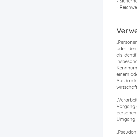
- Sicher
- Reichw
Verwe
„Personen
oder iden
als identi
insbesond
Kennnumme
einem ode
Ausdruck 
wirtschaft
„Verarbei
Vorgang 
personenb
Umgang m
„Pseudony