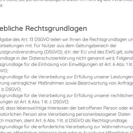
t.
bliche Rechtsgrundlagen
abe des Art. 13 DSGVO teilen wir Ihnen die Rechtsgrundlagen u
rbeitungen mit. Für Nutzer aus dem Geltungsbereich der
tzgrundverordnung (DSGVO), d.h. der EU und des EWG gilt, sofe
ndlage in der Datenschutzerklärung nicht genannt wird, Folgend
grundlage für die Einholung von Einwilligungen ist Art. 6 Abs. 1 lit
GVO;
sgrundlage für die Verarbeitung zur Erfüllung unserer Leistunge
rung vertraglicher Maßnahmen sowie Beantwortung von Anfragen
it. b DSGVO;
sgrundlage für die Verarbeitung zur Erfüllung unserer rechtliche
ungen ist Art. 6 Abs. 1 lit. c DSGVO;
all, dass lebenswichtige Interessen der betroffenen Person oder e
natürlichen Person eine Verarbeitung personenbezogener Daten
ich machen, dient Art. 6 Abs. 1 lit. d DSGVO als Rechtsgrundlage.
sgrundlage für die erforderliche Verarbeitung zur Wahrnehmung
die im öffentlichen Interesse liegt oder in Ausübung öffentlicher 