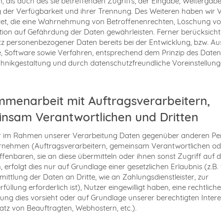
, als auch des sie betreffenden Zugriffs, der Eingabe, Weitergabe
 der Verfügbarkeit und ihrer Trennung. Des Weiteren haben wir 
tet, die eine Wahrnehmung von Betroffenenrechten, Löschung v
ion auf Gefährdung der Daten gewährleisten. Ferner berücksicht
z personenbezogener Daten bereits bei der Entwicklung, bzw. A
 Software sowie Verfahren, entsprechend dem Prinzip des Date
hnikgestaltung und durch datenschutzfreundliche Voreinstellung
menarbeit mit Auftragsverarbeitern,
nsam Verantwortlichen und Dritten
ir im Rahmen unserer Verarbeitung Daten gegenüber anderen P
rnehmen (Auftragsverarbeitern, gemeinsam Verantwortlichen od
offenbaren, sie an diese übermitteln oder ihnen sonst Zugriff auf 
 erfolgt dies nur auf Grundlage einer gesetzlichen Erlaubnis (z.B
mittlung der Daten an Dritte, wie an Zahlungsdienstleister, zur
füllung erforderlich ist), Nutzer eingewilligt haben, eine rechtliche
tung dies vorsieht oder auf Grundlage unserer berechtigten Intere
atz von Beauftragten, Webhostern, etc.).