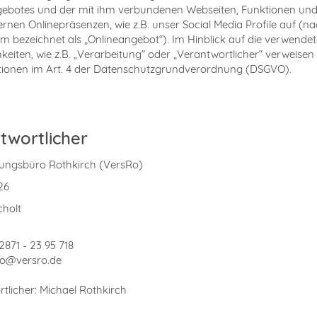
ebotes und der mit ihm verbundenen Webseiten, Funktionen und
ernen Onlinepräsenzen, wie z.B. unser Social Media Profile auf (n
 bezeichnet als „Onlineangebot“). Im Hinblick auf die verwende
hkeiten, wie z.B. „Verarbeitung“ oder „Verantwortlicher“ verweisen
itionen im Art. 4 der Datenschutzgrundverordnung (DSGVO).
twortlicher
rungsbüro Rothkirch (VersRo)
26
cholt
2871 - 23 95 718
nfo@versro.de
tlicher: Michael Rothkirch