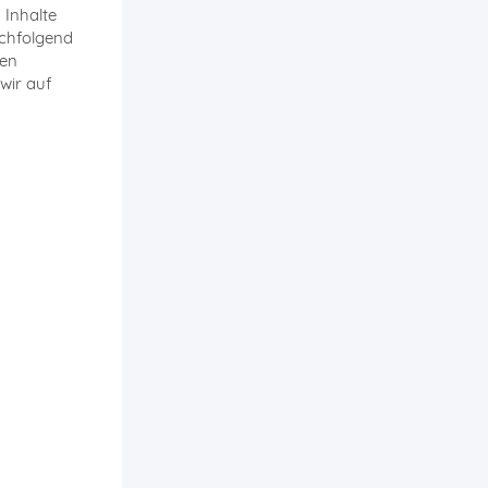
 Inhalte
achfolgend
ten
 wir auf